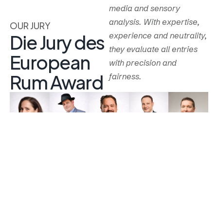
media and sensory
analysis. With expertise,
OUR JURY
experience and neutrality,
Die Jury des
they evaluate all entries
European
with precision and
Rum Award
fairness.
Mag.
Markus
Andreas
Roland
Erhard
Braun
Melanie
Pfingstl
Graf
Ruthner,
Global
Castillo
Diplomsomme
BEd
Mezcal
Sortimentse
Absolvent
Diplomsommelier,
Ambassador
und
Prämierte
der West
Certified
in
Kundenbera
Barkeeperin,
Indian
Advisor of